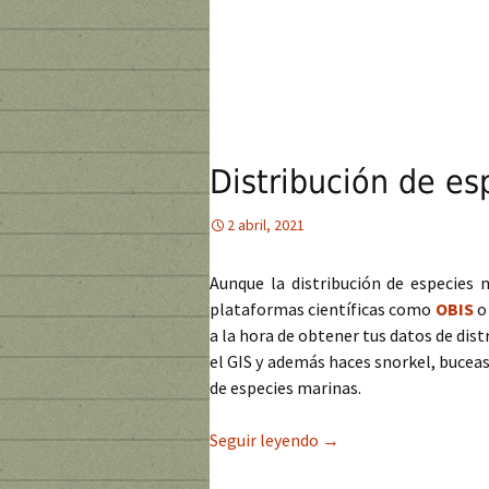
Distribución de es
2 abril, 2021
Aunque la distribución de especies 
plataformas científicas como
OBIS
o
a la hora de obtener tus datos de dist
el GIS y además haces snorkel, buceas
de especies marinas.
Seguir leyendo
Distribución de especi
→