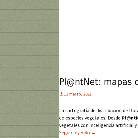
Pl@ntNet: mapas de
11 marzo, 2021
La cartografía de distribución de flo
de especies vegetales. Desde
Pl@nt
vegetales con inteligencia artificial
Seguir leyendo
Pl@ntNet: mapas de dis
→