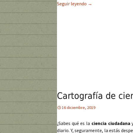
Seguir leyendo
Observation: citas de 
→
Cartografía de ci
16 diciembre, 2019
¿Sabes qué es la
ciencia ciudadana
y
diario. Y, seguramente, la estás des