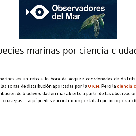
pecies marinas por ciencia ciud
marinas es un reto a la hora de adquirir coordenadas de distri
 las zonas de distribución aportadas por la
UICN
. Pero la
ciencia 
ribución de biodiversidad en mar abierto a partir de las observacion
 o navegas… aquí puedes encontrar un portal al que incorporar cita
es marinas por ciencia ciudadana