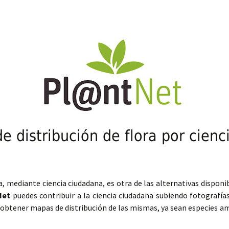
 distribución de flora por cien
ra, mediante ciencia ciudadana, es otra de las alternativas disponi
Net
puedes contribuir a la ciencia ciudadana subiendo fotografía
 y obtener mapas de distribución de las mismas, ya sean especies a
tribución de flora por ciencia ciudadana