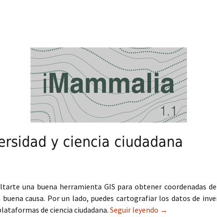
ersidad y ciencia ciudadana
ltarte una buena herramienta GIS para obtener coordenadas de d
 buena causa. Por un lado, puedes cartografiar los datos de inven
plataformas de ciencia ciudadana.
Seguir leyendo
iMammalia: biodiv
→