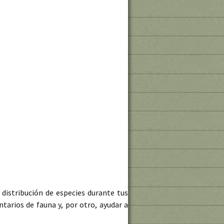
istribución de especies durante tus
tarios de fauna y, por otro, ayudar a
ersidad y ciencia ciudadana