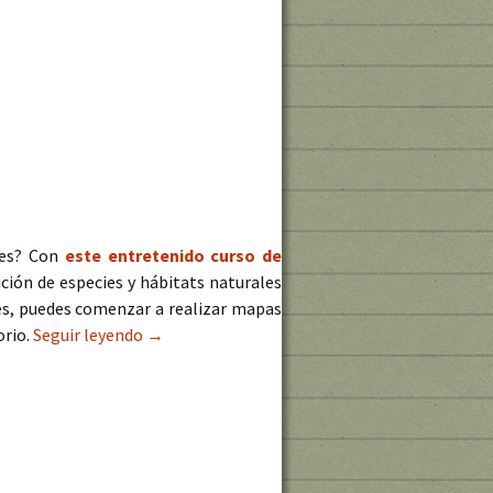
ales? Con
este entretenido curso de
ción de especies y hábitats naturales
ies, puedes comenzar a realizar mapas
orio.
Seguir leyendo
Curso de análisis de biodiversidad con QGIS y 
→