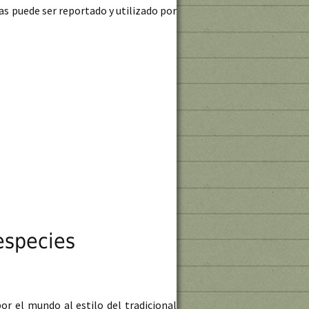
as puede ser reportado y utilizado por
udadana en medio ambiente
especies
or el mundo al estilo del tradicional