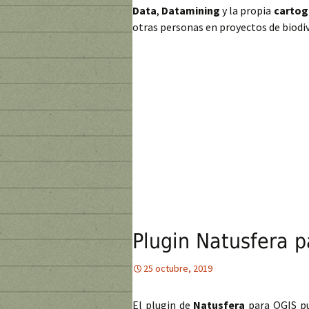
Data
,
Datamining
y la propia
cartog
otras personas en proyectos de biodi
Plugin Natusfera p
25 octubre, 2019
El plugin de
Natusfera
para QGIS pue