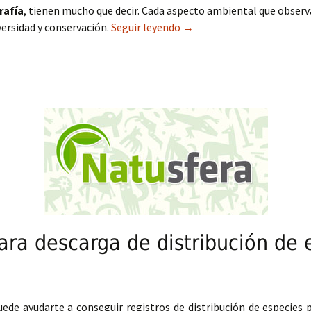
rafía
, tienen mucho que decir. Cada aspecto ambiental que observ
versidad y conservación.
Seguir leyendo
Cartografía de ciencia ci
→
ara descarga de distribución de 
de ayudarte a conseguir registros de distribución de especies p