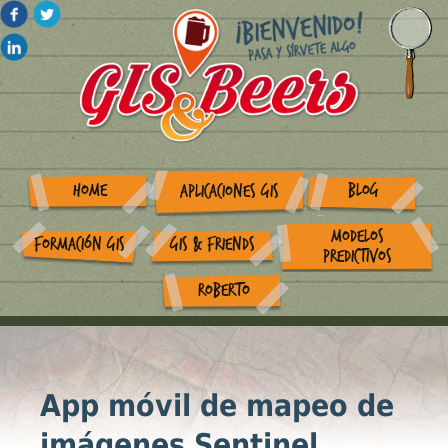
HOME
BLOG
APLICACIONES GIS
MODELOS
FORMACIÓN GIS
GIS & FRIENDS
PREDICTIVOS
ROBERTO
App móvil de mapeo de
imágenes Sentinel