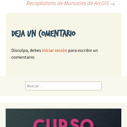
Ir
Recopilatorio de Manuales de ArcGIS
→
a
la
Deja un comentario
entrada
Disculpa, debes
iniciar sesión
para escribir un
comentario.
B
u
s
c
a
r
: