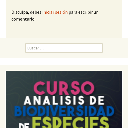
Disculpa, debes
iniciar sesión
para escribir un
comentario.
B
u
s
c
a
r
: