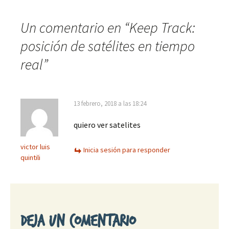
la
Un comentario en “
Keep Track:
posición de satélites en tiempo
entrada
real
”
13 febrero, 2018 a las 18:24
quiero ver satelites
victor luis
Inicia sesión para responder
quintili
Deja un comentario