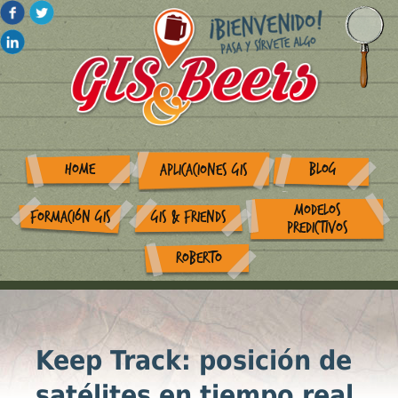
HOME
BLOG
APLICACIONES GIS
MODELOS
FORMACIÓN GIS
GIS & FRIENDS
PREDICTIVOS
ROBERTO
Keep Track: posición de
satélites en tiempo real