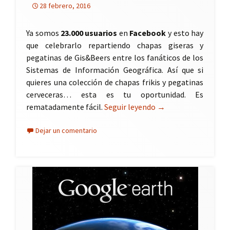
28 febrero, 2016
Ya somos
23.000 usuarios
en
Facebook
y esto hay
que celebrarlo repartiendo chapas giseras y
pegatinas de Gis&Beers entre los fanáticos de los
Sistemas de Información Geográfica. Así que si
quieres una colección de chapas frikis y pegatinas
cerveceras… esta es tu oportunidad. Es
rematadamente fácil.
Seguir leyendo
Sorteo de chapas y p
→
Dejar un comentario