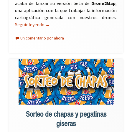
acaba de lanzar su versión beta de
Drone2Map
,
una aplicación con la que trabajar la información
cartográfica generada con nuestros drones.
Seguir leyendo
Drone2Map: drones y ArcGIS por fin juntos
→
Un comentario por ahora
Sorteo de chapas y pegatinas
giseras