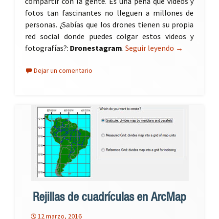
compartir con la gente. Es una pena que videos y
fotos tan fascinantes no lleguen a millones de
personas. ¿Sabías que los drones tienen su propia
red social donde puedes colgar estos videos y
fotografías?:
Dronestagram
.
Seguir leyendo
Dronestagram
→
Dejar un comentario
Rejillas de cuadrículas en ArcMap
12 marzo, 2016