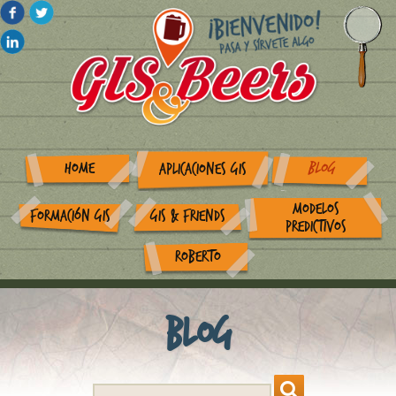
HOME
BLOG
APLICACIONES GIS
MODELOS
FORMACIÓN GIS
GIS & FRIENDS
PREDICTIVOS
ROBERTO
Blog
Search