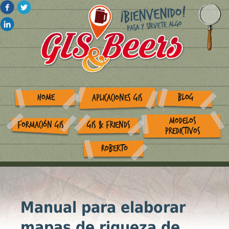
HOME
BLOG
APLICACIONES GIS
MODELOS
FORMACIÓN GIS
GIS & FRIENDS
PREDICTIVOS
ROBERTO
Manual para elaborar
mapas de riqueza de