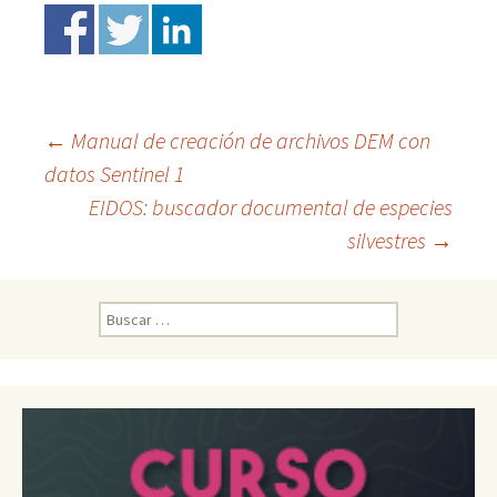
←
Manual de creación de archivos DEM con
datos Sentinel 1
Ir
EIDOS: buscador documental de especies
silvestres
→
a
la
B
u
s
entrada
c
a
r
: