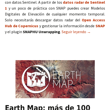
con datos Sentinel. A partir de los
datos radar de Sentinel
1
y un poco de práctica con SNAP puedes crear Modelos
Digitales de Elevación de cualquier momento temporal.
Solo necesitarás descargar datos radar del
Open Access
Hub de Copernicus
y gestionar la información desde
SNAP
y el plugin
SNAPHU Unwrapping
.
Seguir leyendo
Manual de cre
→
Earth Map: más de 100