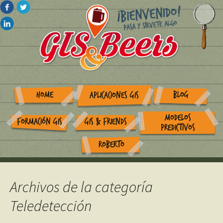
HOME
BLOG
APLICACIONES GIS
MODELOS
FORMACIÓN GIS
GIS & FRIENDS
PREDICTIVOS
ROBERTO
Archivos de la categoría
Teledetección