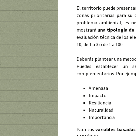
El territorio puede presenta
zonas prioritarias para su
problema ambiental, es ne
mostrará
una tipología de
evaluación técnica de los el
10, de 1 a 3 ó de 1 a 100.
Deberás plantear una metodo
Puedes establecer un s
complementarios. Por ejemp
Amenaza
Impacto
Resiliencia
Naturalidad
Importancia
Para tus
variables basadas