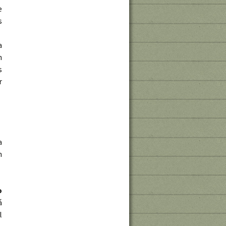
e
s
a
n
s
r
a
n
o
á
l