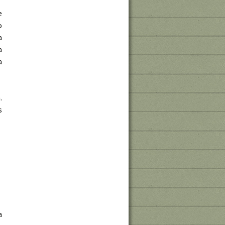
e
o
a
a
a
.
s
a