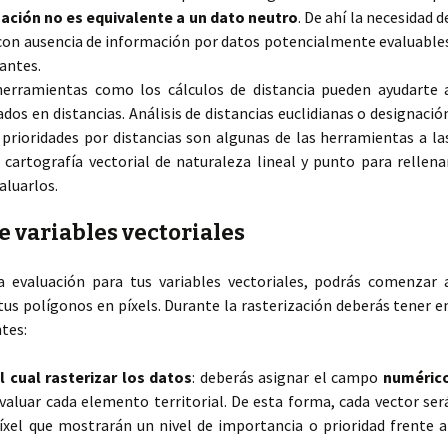
mación no es equivalente a un dato neutro
. De ahí la necesidad d
con ausencia de información por datos potencialmente evaluable
antes.
herramientas como los cálculos de distancia pueden ayudarte 
dos en distancias. Análisis de distancias euclidianas o designació
r prioridades por distancias son algunas de las herramientas a la
 cartografía vectorial de naturaleza lineal y punto para rellena
aluarlos.
e variables vectoriales
a evaluación para tus variables vectoriales, podrás comenzar 
 tus polígonos en píxels. Durante la rasterización deberás tener e
tes:
 cual rasterizar los datos
: deberás asignar el campo
numéric
valuar cada elemento territorial. De esta forma, cada vector ser
xel que mostrarán un nivel de importancia o prioridad frente a