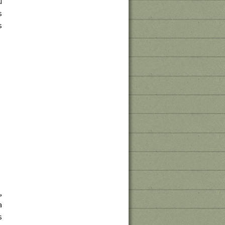
u
s
s
,
a
s