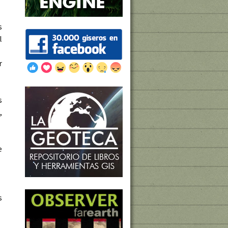
s
l
r
s
,
e
s