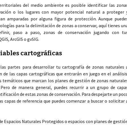
erritoriales del medio ambiente es posible identificar las zona
rvación o los lugares con mayor potencial natural a proteger 
ran amparadas por alguna figura de protección. Aunque puede
dologías para la delimitación de zonas a conservar, aquí tienes un
definir, paso a paso, zonas de conservación jugando con tu
QGIS, ArcGIS o gvSIG.
riables cartográficas
 las partes para desarrollar tu cartografía de zonas naturales 
ón de las capas cartográficas que entrarán en juego en el análisis
os temáticos que marcan los planes de gestión de zonas naturale
. Pero de manera general, puedes recurrir a un grupo de capa
ntificación de estas zonas de conservación. Para despejarte un poc
as capas de referencia que puedes comenzar a buscar o solicitar 
de Espacios Naturales Protegidos o espacios con planes de gestió