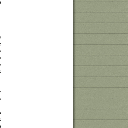
e
o
e
s
a
e
s
r
s
a
s
e