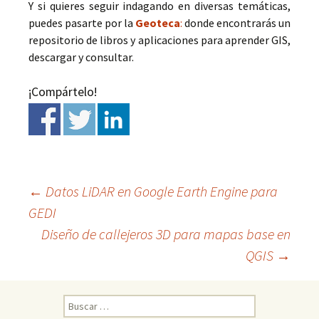
Y si quieres seguir indagando en diversas temáticas,
puedes pasarte por la
Geoteca
:
donde encontrarás un
repositorio de libros y aplicaciones para aprender GIS,
descargar y consultar.
¡Compártelo!
←
Datos LiDAR en Google Earth Engine para
GEDI
Ir
Diseño de callejeros 3D para mapas base en
QGIS
→
a
la
B
u