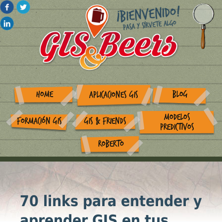
HOME
BLOG
APLICACIONES GIS
MODELOS
FORMACIÓN GIS
GIS & FRIENDS
PREDICTIVOS
ROBERTO
70 links para entender y
aprender GIS en tus